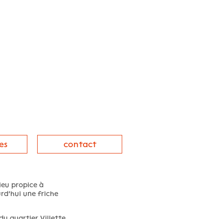
es
contact
ieu propice à
rd’hui une friche
du quartier Villette