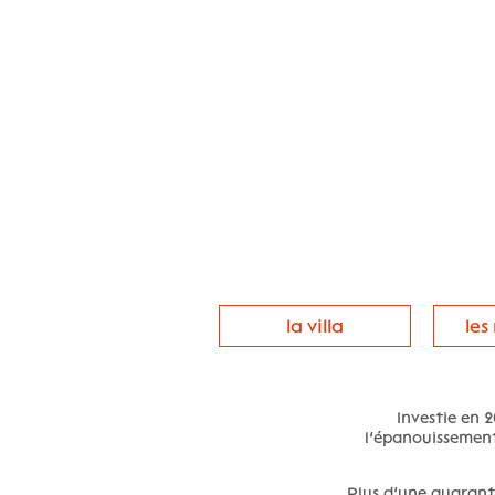
la villa
les
Investie en 2
l’épanouissemen
Plus d’une quaranta