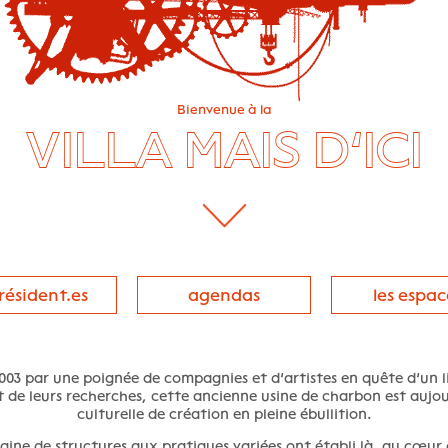
Bienvenue à la
VILLA MAIS D’ICI
 résident.es
agendas
les espac
003 par une poignée de compagnies et d’artistes en quête d’un l
t de leurs recherches, cette ancienne usine de charbon est aujou
culturelle de création en pleine ébullition.
ine de structures aux pratiques variées ont établi là, au cœur 