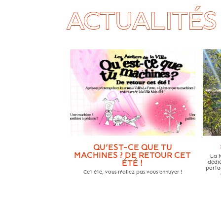
ACTUALITÉS
QU’EST-CE QUE TU
MACHINES ? DE RETOUR CET
La M
ÉTÉ !
dédié
partag
Cet été, vous n’allez pas vous ennuyer !