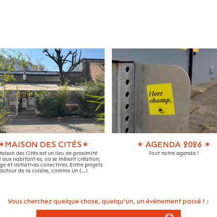
✶MAISON DES CITÉS✶
✶ AGENDA 2026 ✶
aison des Cités est un lieu de proximité
Tout notre agenda !
 aux habitant·es, où se mêlent création,
e et initiatives collectives. Entre projets
autour de la cuisine, comme Un (…)
Vous cherchez quelque chose, quelqu’un, un événement passé ? :