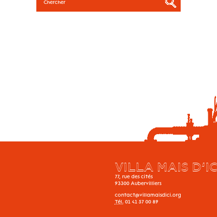
VILLA MAIS D’IC
77, rue des cités
93300
Aubervilliers
contact@villamaisdici.org
Tél.
01 41 57 00 89