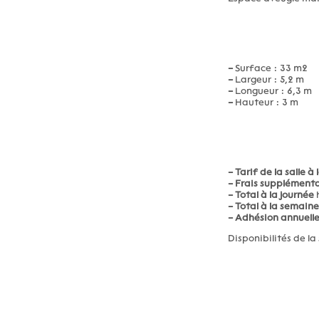
–
Surface : 33 m2
–
Largeur : 5,2 m
–
Longueur : 6,3 m
–
Hauteur : 3 m
–
Tarif de la salle à 
–
Frais supplémenta
–
Total à la journée
h
–
Total à la semaine
–
Adhésion annuell
Disponibilités de la 