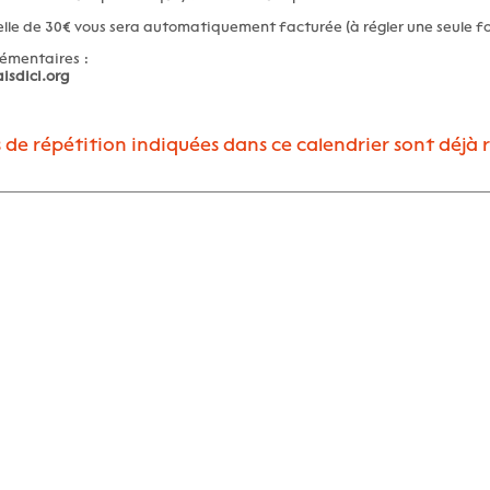
le de 30€ vous sera automatiquement facturée (à régler une seule f
émentaires :
isdici.org
s de répétition indiquées dans ce calendrier sont déjà 