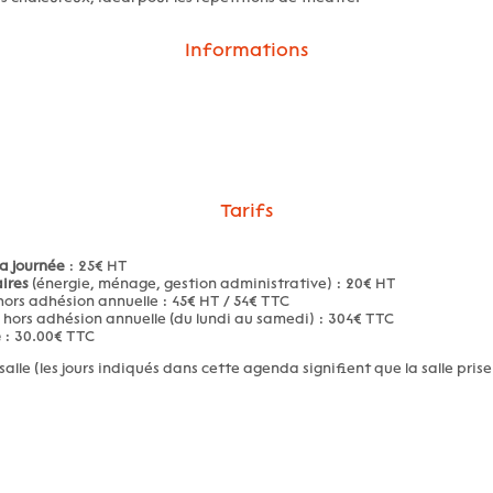
Informations
Tarifs
la journée
: 25€ HT
ires
(énergie, ménage, gestion administrative) : 20€ HT
ors adhésion annuelle : 45€ HT / 54€ TTC
hors adhésion annuelle (du lundi au samedi) : 304€ TTC
e
: 30.00€ TTC
salle (les jours indiqués dans cette agenda signifient que la salle prise