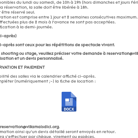
sponibles du lundi au samedi, de 10h à 19h (hors dimanches et jours féri
la réservation, la salle doit être libérée à 18h.
être réservé seul.
vation est comprise entre 1 jour et 2 semaines consécutives maximum.
effectuées plus de 2 mois à l’avance ne sont pas acceptées.
rification à la demi-journée.
ci-après)
ci-après sont ceux pour les répétitions de spectacle vivant.
 shooting ou stage, veuillez préciser votre demande à
reservation@vil
isation et un devis personnalisé.
RVATION ET PAIEMENT
bilité des salles via le calendrier affiché ci-après.
mpléter (numériquement ;-) la fiche de location :
reservation@villamaisdici.org
.
mation ainsi qu’un devis détaillé seront envoyés en retour.
ra s’effectuer par chèque, virement ou espèces.