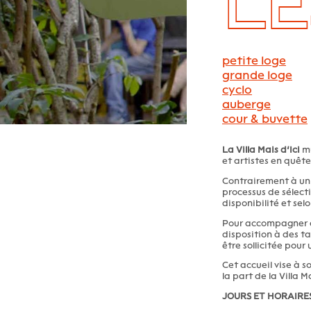
LE
petite loge
grande loge
cyclo
auberge
cour & buvette
La Villa Mais d’Ici
mu
et artistes en quête
Contrairement à un 
processus de sélecti
disponibilité et selo
Pour accompagner au
disposition à des ta
être sollicitée pou
Cet accueil vise à 
la part de la Villa
JOURS ET HORAIRE