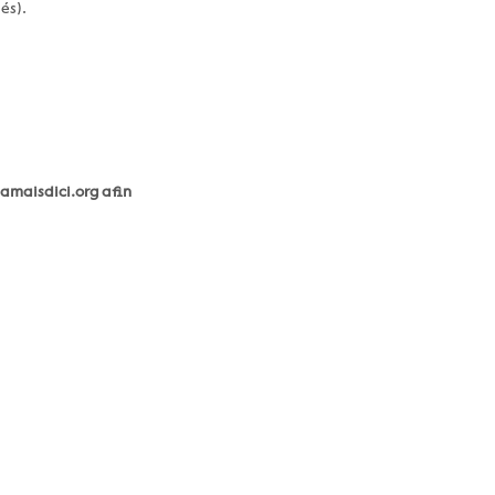
és).
lamaisdici.org
afin