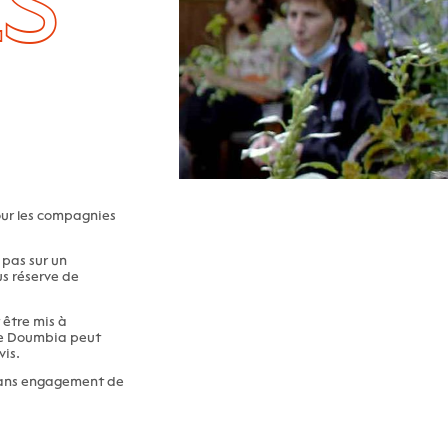
S
our les compagnies
 pas sur un
us réserve de
 être mis à
nie Doumbia peut
is.
, sans engagement de