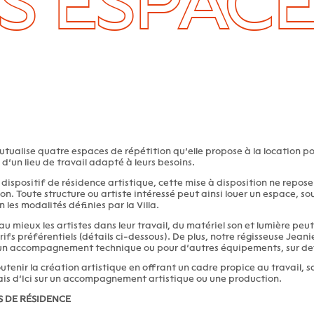
S ESPACE
tualise quatre espaces de répétition qu’elle propose à la location p
 d’un lieu de travail adapté à leurs besoins.
dispositif de résidence artistique, cette mise à disposition ne repose
on. Toute structure ou artiste intéressé peut ainsi louer un espace, so
n les modalités définies par la Villa.
 mieux les artistes dans leur travail, du matériel son et lumière peut
rifs préférentiels (détails ci-dessous). De plus, notre régisseuse Jea
r un accompagnement technique ou pour d’autres équipements, sur dev
soutenir la création artistique en offrant un cadre propice au travail
 Mais d’Ici sur un accompagnement artistique ou une production.
S DE RÉSIDENCE