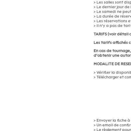
> Les salles sont di
> Le dernier jour de 
> Le samedi ne peut 
> La durée de réser
> Les réservations 
> Il n’y a pas de ta
TARIFS (voir détail 
Les tarifs affichés 
En cas de tournage,
d’obtenir une autor
MODALITE DE RESE
> Vérifier la disponi
> Télécharger et co
> Envoyer la fiche à
> Un email de confir
> Le règlement pour