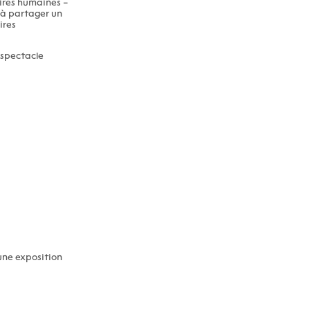
oires humaines –
s à partager un
ires
 spectacle
 une exposition