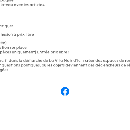
mpagnie
plateau avec les artistes.
atiques
hésion à prix libre
tée)
tion sur place
pèces uniquement) Entrée prix libre !
nscrit dans la démarche de La Villa Mais d’Ici : créer des espaces de r
t questions politiques, où les objets deviennent des déclencheurs de ré
gées.