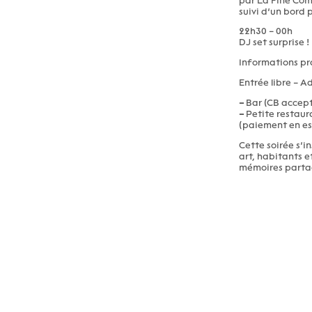
par La Fine Co
suivi d’un bord 
22h30 – 00h
DJ set surprise !
Informations pr
Entrée libre – Ad
–
Bar (CB accep
–
Petite restaura
(paiement en es
Cette soirée s’i
art, habitants e
mémoires parta