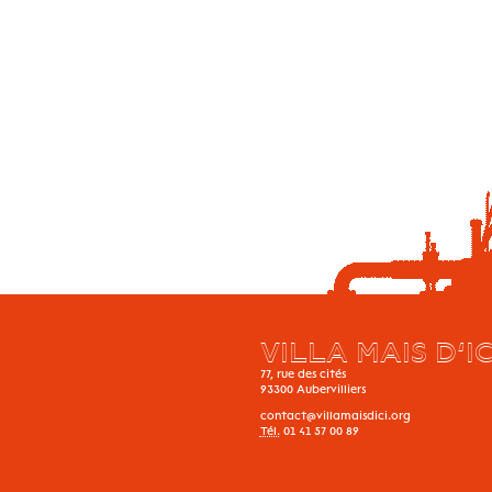
VILLA MAIS D’IC
77, rue des cités
93300
Aubervilliers
contact@villamaisdici.org
Tél.
01 41 57 00 89