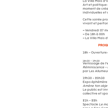
La Villa Mais d’
Art et politique 
moment de créati
individuelles et 
Cette soirée pr
vivant et perfor
–
Vendredi 27 m
–
De 18h à 00h
–
La Villa Mais d
PROG
18h – Ouverture 
18h30 – 19h30
Vernissage de l’
Réminiscence – 
par Les Allumeur
19h30 – 20h30
Expo éphémère 
Amène ton objet
Le public est in
collective et sp
21h – 22h
Spectacle
Le ma