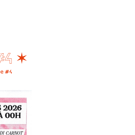
#4 ✶
ue #4