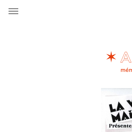
MENU
✶ A
mémo