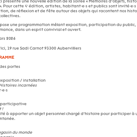
Ici présente une nouvelle édition de la soirée « Mémoires d’objets, hist
». Pour cette 4ᵉ édition, artistes, habitant·e·s et publics sont invité·e·
on, de réflexion et de fête autour des objets qui racontent nos histo
collectives.
opose une programmation mêlant exposition, participation du public,
mance, dans un esprit convivial et ouvert.
ars 2026
’Ici, 19 rue Sadi Carnot 93300 Aubervilliers
RAMME
des portes
exposition / installation
Histoires incarnées
·e·s
participative
 !
vité à apporter un objet personnel chargé d’histoire pour participer à
ontanée.
gasin du monde