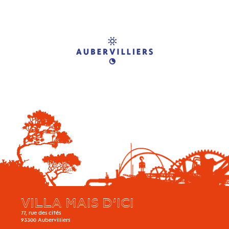
VILLA MAIS D’ICI
77, rue des cités
93300
Aubervilliers