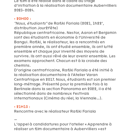
Le film a été réalisé dans le cadre du stage
d’initiation à la réalisation documentaire Aubervilliers
2023-2024.
• 20H00 :
"Nous, étudiants"
de Rafiki Fariala (2021, 1h22’,
distribution Jour2fête)
République centrafricaine. Nestor, Aaron et Benjamin
sont des étudiants en économie à l’Université de
Bangui. Rafiki, le réalisateur, les a rencontrés en
première année, ils ont étudié ensemble, ils ont lutté
ensemble et chaque jour inventé des moyens de
survivre. Ils ont aussi rêvé de leur avenir ensemble. Les
examens approchent. Chacun est à la croisée des
chemins.
D’origine centrafricaine, Rafiki Fariala a été initié à
la réalisation documentaire à l’Atelier Varan
Centrafrique en 2017. Nous, étudiants est son premier
long-métrage. Présenté pour la première fois à la
Berlinale dans la section Panorama en 2022, il a été
sélectionné dans de nombreux festivals
internationaux (Cinéma du réel, la Viennale…).
• 21H15 :
Rencontre avec le réalisateur Rafiki Fariala
—
L’appel à candidatures pour l’atelier « Apprendre à
réaliser un film documentaire à Aubervilliers » est