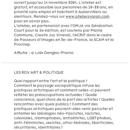
ouvert jusqu’au 14 novembre 2024. L’atelier est
gratuit, et accessible aux personnes de 18-28 ans, en
priorité sans emploi et habitant à Aubervilliers ou
alentours. Rendez-vous sur
www.ateliersvaran.com
pour en savoir plus.
L’atelier, en partenariat avec l’OMJA via Génération
Court pour la 3e édition, est soutenu par Plaine
Commune, Create Joy Vivendi, l’ACRIF dans le cadre
de Passeurs d’images en île-de-France, la SCAM et la
Procirep.
Affiche : © Lola Denglos-Praino
LES RDV ART & POLITIQUE
Quel rapport entre l’art et la politique ?
Comment le paysage sociopolitique infuse les
pratiques artistiques et comment celles-ci peuvent
refléter les préoccupations actuelles ? Quelle
conscience, quel choix de la part des artistes ? Quelles
rencontres avec quels publics ? Comment des
pratiques artistiques peuvent-elles venir percuter et
entamer les idéologies néo-fascistes, racistes,
coloniales, islamophobes, antisémites, LGBTphobes,
anti-féministes, sexistes, ultra-libérales, liberticides,
sécuritaires, identitaires ?