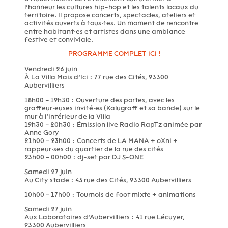
l’honneur les cultures hip-hop et les talents locaux du
territoire. Il propose concerts, spectacles, ateliers et
activités ouverts à tous·tes. Un moment de rencontre
entre habitant·es et artistes dans une ambiance
festive et conviviale.
PROGRAMME COMPLET ICI !
Vendredi 26 juin
À La Villa Mais d’Ici : 77 rue des Cités, 93300
Aubervilliers
18h00 – 19h30 : Ouverture des portes, avec les
graffeur·euses invité·es (Kalugraff et sa bande) sur le
mur à l’intérieur de la Villa
19h30 – 20h30 : Émission live Radio RapTz animée par
Anne Gory
21h00 – 23h00 : Concerts de LA MANA + oXni +
rappeur·ses du quartier de la rue des cités
23h00 – 00h00 : dj-set par DJ S-ONE
Samedi 27 juin
Au City stade : 45 rue des Cités, 93300 Aubervilliers
10h00 – 17h00 : Tournois de foot mixte + animations
Samedi 27 juin
Aux Laboratoires d’Aubervilliers : 41 rue Lécuyer,
93300 Aubervilliers