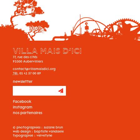
VILLA MAIS D’ICI
77, rue des cités
93300
Aubervilliers
contact@villamaisdici.org
Tél.
01 41 57 00 89
newsletter
facebook
instagram
nos partenaires
© photographies :
suzane brun
web design :
baptiste vandaele
typographie :
velvetyne