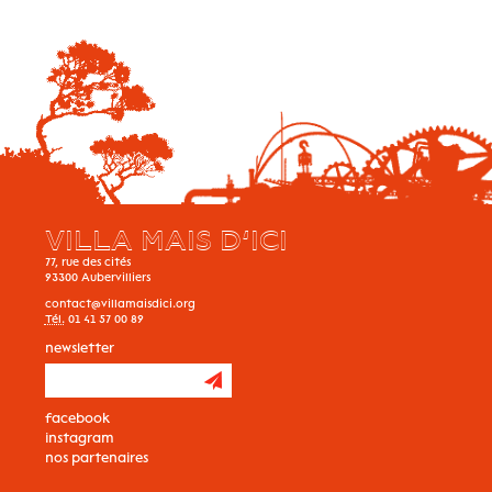
VILLA MAIS D’ICI
77, rue des cités
93300
Aubervilliers
contact@villamaisdici.org
Tél.
01 41 57 00 89
newsletter
facebook
instagram
nos partenaires