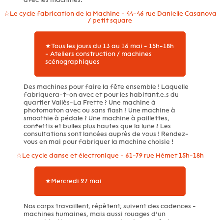
☆Le cycle fabrication de la Machine - 44-46 rue Danielle Casanova
/ petit square
★Tous les jours du 13 au 16 mai - 15h-18h
- Ateliers construction / machines
scénographiques
Des machines pour faire la fête ensemble ! Laquelle
fabriquera-t-on avec et pour les habitant.e.s du
quartier Vallès-La Frette ? Une machine à
photomaton avec ou sans flash ? Une machine à
smoothie à pédale ? Une machine à paillettes,
confettis et bulles plus hautes que la lune ? Les
consultations sont lancées auprès de vous ! Rendez-
vous en mai pour fabriquer la machine choisie !
☆Le cycle danse et électronique - 61-79 rue Hémet 15h-18h
★Mercredi 27 mai
Nos corps travaillent, répètent, suivent des cadences -
machines humaines, mais aussi rouages d’un