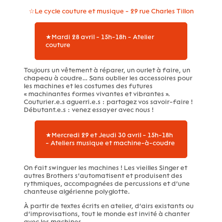
☆Le cycle couture et musique - 29 rue Charles Tillon
★Mardi 28 avril - 15h-18h - Atelier
couture
Toujours un vêtement à réparer, un ourlet à faire, un
chapeau à coudre… Sans oublier les accessoires pour
les machines et les costumes des futures
« machinantes formes vivantes et vibrantes ».
Couturier.e.s aguerri.e.s : partagez vos savoir-faire !
Débutant.e.s : venez essayer avec nous !
★Mercredi 29 et Jeudi 30 avril - 15h-18h
- Ateliers musique et machine-à-coudre
On fait swinguer les machines ! Les vieilles Singer et
autres Brothers s’automatisent et produisent des
rythmiques, accompagnées de percussions et d’une
chanteuse algérienne polyglotte.
À partir de textes écrits en atelier, d’airs existants ou
d’improvisations, tout le monde est invité à chanter
avec les machines.