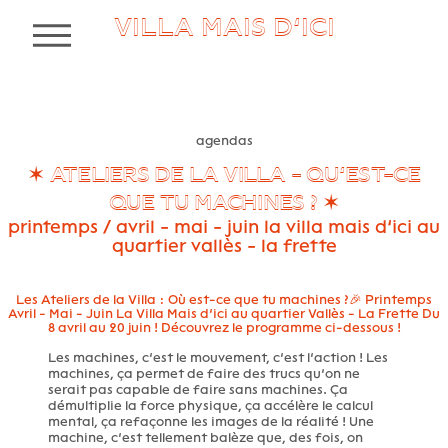
VILLA MAIS D’ICI
MENU
agendas
✶ ATELIERS DE LA VILLA - QU’EST-CE
QUE TU MACHINES ? ✶
printemps / avril - mai - juin la villa mais d’ici au
quartier vallès - la frette
Les Ateliers de la Villa : Où est-ce que tu machines ?🎉 Printemps
Avril - Mai - Juin La Villa Mais d’ici au quartier Vallès - La Frette Du
8 avril au 20 juin ! Découvrez le programme ci-dessous !
Les machines, c’est le mouvement, c’est l’action ! Les
machines, ça permet de faire des trucs qu’on ne
serait pas capable de faire sans machines. Ça
démultiplie la force physique, ça accélère le calcul
mental, ça refaçonne les images de la réalité ! Une
machine, c’est tellement balèze que, des fois, on