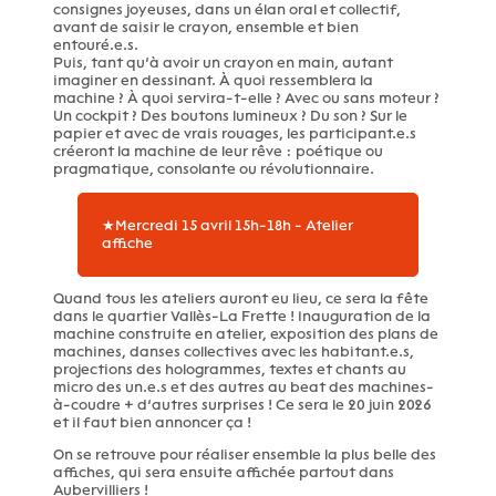
consignes joyeuses, dans un élan oral et collectif,
avant de saisir le crayon, ensemble et bien
entouré.e.s.
Puis, tant qu’à avoir un crayon en main, autant
imaginer en dessinant. À quoi ressemblera la
machine ? À quoi servira-t-elle ? Avec ou sans moteur ?
Un cockpit ? Des boutons lumineux ? Du son ? Sur le
papier et avec de vrais rouages, les participant.e.s
créeront la machine de leur rêve : poétique ou
pragmatique, consolante ou révolutionnaire.
★Mercredi 15 avril 15h-18h - Atelier
affiche
Quand tous les ateliers auront eu lieu, ce sera la fête
dans le quartier Vallès-La Frette ! Inauguration de la
machine construite en atelier, exposition des plans de
machines, danses collectives avec les habitant.e.s,
projections des hologrammes, textes et chants au
micro des un.e.s et des autres au beat des machines-
à-coudre + d’autres surprises ! Ce sera le 20 juin 2026
et il faut bien annoncer ça !
On se retrouve pour réaliser ensemble la plus belle des
affiches, qui sera ensuite affichée partout dans
Aubervilliers !