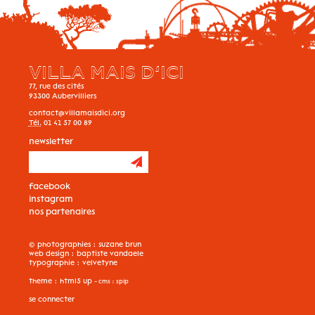
VILLA MAIS D’ICI
77, rue des cités
93300
Aubervilliers
contact@villamaisdici.org
Tél.
01 41 57 00 89
newsletter
facebook
instagram
nos partenaires
© photographies :
suzane brun
web design :
baptiste vandaele
typographie :
velvetyne
theme :
html5 up
- cms :
spip
se connecter