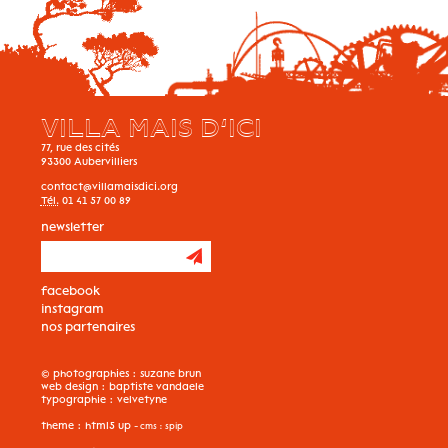
VILLA MAIS D’ICI
77, rue des cités
93300
Aubervilliers
contact@villamaisdici.org
Tél.
01 41 57 00 89
newsletter
facebook
instagram
nos partenaires
© photographies :
suzane brun
web design :
baptiste vandaele
typographie :
velvetyne
theme :
html5 up
- cms :
spip