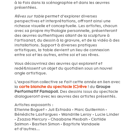
à la fois dans la scénographie et dans les œuvres
présentées.
Rêves sur table
permet d’explorer diverses
perspectives et interprétations, offrant ainsi une
richesse visuelle et conceptuelle. Les artistes, chacun
avec sa propre mythologie personnelle, présenteront
des œuvres authentiques allant de la sculpture à
l’artisanat, du dessin à la gravure, et de la vidéo à des
installations. Support à diverses pratiques
artistiques, la table devient un lieu de connexion
entre soi et les autres, entre soi et ses rêves.
Vous découvrirez des œuvres qui explorent et
redéfinissent un objet du quotidien sous un nouvel
angle artistique.
L’exposition collective se fait cette année en lien avec
la
carte blanche du spectacle (C)rêve
! du
Groupe
Performatif Famapoil
. Des dessins issus du spectacle
dialogueront avec les œuvres des artistes présentés.
Artistes exposants :
Etienne Boguet • Juli Estrada • Marc Guillermin •
Bénédicte Lasfargues • Wandrille Leroy • Lucie Linder
• Zsazsa Mercury • Chaabane Mesbah • Clotilde
Salmon • Bastien Simon • Baptiste Vandaele
et d’autres...