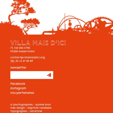
VILLA MAIS D’ICI
77, rue des cités
93300
Aubervilliers
contact@villamaisdici.org
Tél.
01 41 57 00 89
newsletter
facebook
instagram
nos partenaires
© photographies :
suzane brun
web design :
baptiste vandaele
typographie :
velvetyne