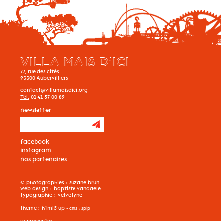
VILLA MAIS D’ICI
77, rue des cités
93300
Aubervilliers
contact@villamaisdici.org
Tél.
01 41 57 00 89
newsletter
facebook
instagram
nos partenaires
© photographies :
suzane brun
web design :
baptiste vandaele
typographie :
velvetyne
theme :
html5 up
- cms :
spip
se connecter