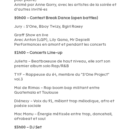
Animé par Anne Gorry, avec les artistes de la soirée et
d’autres invité·es
20h00 – Contest Break Dance (open battles)
Jury : S’One, Bboy Twizy, Bgirl Roxey
Graff Show en live
Avec Anton (LGP), Lily Gana, Mr Depielli
Performances en amont et pendant les concerts
21h00 – Concerts Line-up
Julieta – Beatboxeuse de haut niveau, elle sort son
premier album solo Rap/R&B
TYF – Rappeuse du 64, membre du "S’One Project"
vol.3
Mai de Rimas – Rap boom bap militant entre
Guatemala et Toulouse
Diénesy – Voix du 91, mêlant trap mélodique, afro et
poésie sociale
Mac Manu – Énergie métissée entre trap, dancehall,
afrobeat et soul
23h00 – DJ Set