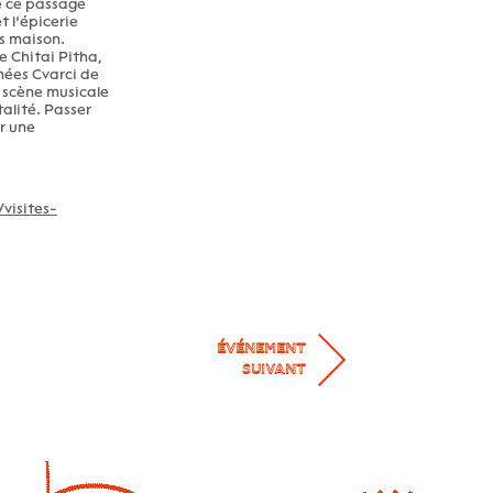
e ce passage
t l’épicerie
ts maison.
e Chitai Pitha,
mmées Cvarci de
t scène musicale
talité. Passer
ur une
visites-
ÉVÉNEMENT
SUIVANT