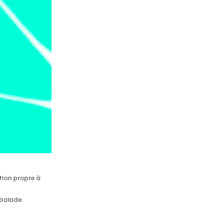
tion propre à
e balade