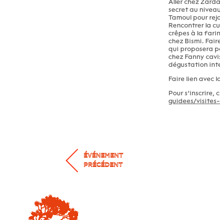
Aller chez Zarda
secret au niveau 
Tamoul pour rejo
Rencontrer la cu
crêpes à la fari
chez Bismi. Fair
qui proposera po
chez Fanny cavist
dégustation inte
Faire lien avec 
Pour s’inscrire, 
guidees/visites
ÉVÉNEMENT
PRÉCÉDENT