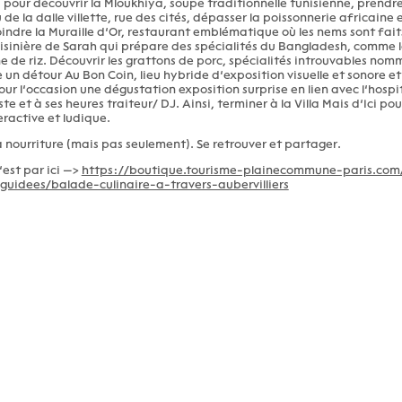
 pour découvrir la Mloukhiya, soupe traditionnelle tunisienne, prendr
de la dalle villette, rue des cités, dépasser la poissonnerie africaine e
indre la Muraille d’Or, restaurant emblématique où les nems sont fai
isinière de Sarah qui prépare des spécialités du Bangladesh, comme l
ne de riz. Découvrir les grattons de porc, spécialités introuvables no
e un détour Au Bon Coin, lieu hybride d’exposition visuelle et sonore e
ur l’occasion une dégustation exposition surprise en lien avec l’hospi
e et à ses heures traiteur/ DJ. Ainsi, terminer à la Villa Mais d’Ici po
ractive et ludique.
la nourriture (mais pas seulement). Se retrouver et partager.
c’est par ici —>
https://boutique.tourisme-plainecommune-paris.com/
-guidees/balade-culinaire-a-travers-aubervilliers