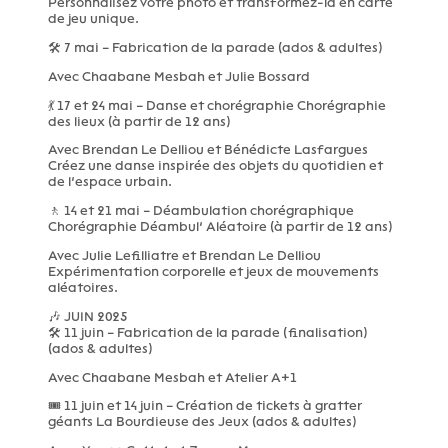
Personnalisez votre photo et transformez-la en carte
de jeu unique.
🛠️ 7 mai – Fabrication de la parade (ados & adultes)
Avec Chaabane Mesbah et Julie Bossard
💃 17 et 24 mai – Danse et chorégraphie Chorégraphie
des lieux (à partir de 12 ans)
Avec Brendan Le Delliou et Bénédicte Lasfargues
Créez une danse inspirée des objets du quotidien et
de l’espace urbain.
🚶 14 et 21 mai – Déambulation chorégraphique
Chorégraphie Déambul’ Aléatoire (à partir de 12 ans)
Avec Julie Lefilliatre et Brendan Le Delliou
Expérimentation corporelle et jeux de mouvements
aléatoires.
🎶 JUIN 2025
🛠️ 11 juin – Fabrication de la parade (finalisation)
(ados & adultes)
Avec Chaabane Mesbah et Atelier A+1
🎟️ 11 juin et 14 juin – Création de tickets à gratter
géants La Bourdieuse des Jeux (ados & adultes)