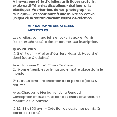
À travers une série d’ateliers artistiques gratuits,
explorez différentes disciplines – écriture, arts
plastiques, fabrication, danse, photographie,
musique… – et contribuez à une œuvre collective
unique où le hasard devient source de création !
📅 PROGRAMME DES ATELIERS
ARTISTIQUES
Les ateliers sont gratuits et ouverts aux enfants
(selon les séances), ados et adultes, sur inscription.
📖 AVRIL 2025
✍️ 2 et 9 avril – Atelier d’écriture Hasard, Hasard et
demi (ados & adultes)
Avec Johanne Gili et Emma Tromeur
Écrivons ensemble sur le hasard et notre place dans le
monde.
🛠️ 14 au 18 avril – Fabrication de la parade (ados &
adultes)
Avec Chaabane Mesbah et Julia Renaud
Conception et customisation des chars et structures
mobiles de la parade.
🎨 21, 22 et 30 avril – Création de costumes peints (à
partir de 12 ans)