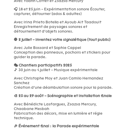
Avec Yoann Cottet et Zsazsa Mercury
🎧 18 et 25 juin – Expérimentation sonore Écouter,
capturer, détourner (ados & adultes)
Avec Irina Prieto Botella et Ayoub Ait Taadouit
Enregistrement de paysages sonores et
détournement d’objets sonores.
🛑 2 juillet – Inventez votre signalétique (tout public)
Avec Julie Bossard et Sophie Cappel
Conception des panneaux, pochoirs et stickers pour
guider la parade.
🎭 Chantiers participatifs 2025
🎵 30 juin au 4 juillet – Musique expérimentale
Avec Christophe Moy et Juan Camilo Hernandez
Sanchez
Création d’une déambulation sonore pour la parade.
🎨 25 au 29 août – Scénographie et installation finale
Avec Bénédicte Lasfargues, Zsazsa Mercury,
Chaabane Mesbah
Fabrication des décors, mise en lumière et régie
technique.
🎉 Événement final : la Parade expérimentale