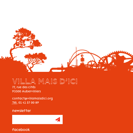
VILLA MAIS D’ICI
77, rue des cités
93300
Aubervilliers
contact@villamaisdici.org
Tél.
01 41 57 00 89
newsletter
facebook