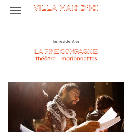
VILLA MAIS D’ICI
MENU
les résident.es
LA FINE COMPAGNIE
théâtre - marionnettes