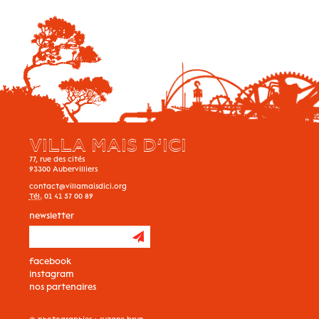
VILLA MAIS D’ICI
77, rue des cités
93300
Aubervilliers
contact@villamaisdici.org
Tél.
01 41 57 00 89
newsletter
facebook
instagram
nos partenaires