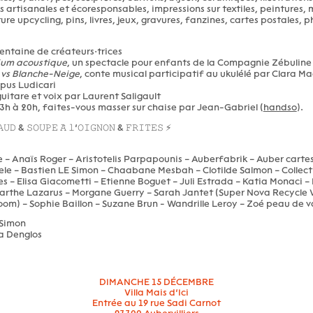
es artisanales et écoresponsables, impressions sur textiles, peintures,
re upcycling, pins, livres, jeux, gravures, fanzines, cartes postales, p
rentaine de créateurs·trices
um acoustique
, un spectacle pour enfants de la Compagnie Zébuline
 vs Blanche-Neige
, conte musical participatif au ukulélé par Clara Ma
us Ludicari
uitare et voix par Laurent Saligault
13h à 20h, faites-vous masser sur chaise par Jean-Gabriel (
handso
).
𝚄𝙳 & 𝚂𝙾𝚄𝙿𝙴 𝙰̀ 𝚕’𝙾𝙸𝙶𝙽𝙾𝙽 & 𝙵𝚁𝙸𝚃𝙴𝚂 ⚡
 – Anaïs Roger – Aristotelis Parpapounis – Auberfabrik – Auber cartes
le – Bastien LE Simon – Chaabane Mesbah – Clotilde Salmon – Collecti
es – Elisa Giacometti – Etienne Boguet – Juli Estrada – Katia Monaci –
Marthe Lazarus – Morgane Guerry – Sarah Jantet (Super Nova Recycle 
om) – Sophie Baillon – Suzane Brun - Wandrille Leroy – Zoé peau de 
 Simon
a Denglos
DIMANCHE 15 DÉCEMBRE
Villa Mais d’Ici
Entrée au 19 rue Sadi Carnot