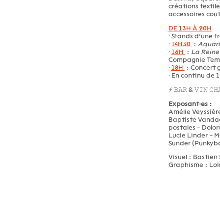
créations textil
accessoires coutu
DE 13H À 20H
⸱ Stands d’une t
⸱
14H30
:
Aquari
⸱
16H
:
La Reine
Compagnie Temp
⸱
18H
: Concert g
⸱ En continu de 
⚡ 𝙱𝙰𝚁 & 𝚅𝙸𝙽 𝙲𝙷
Exposant·es :
Amélie Veyssière
Baptiste Vandae
postales - Dolor
Lucie Linder – 
Sunder (Punkybo
Visuel : Bastien
Graphisme : Lol