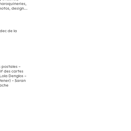
 maroquineries,
hotos, design...
dec de la
 postales –
f des cartes
 Lola Denglos –
Vener) – Saran
vache