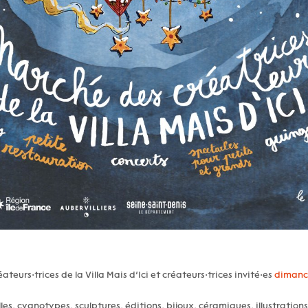
ateurs·trices de la Villa Mais d’Ici et créateurs·trices invité·es
dimanc
les, cyanotypes, sculptures, éditions, bijoux, céramiques, illustrations