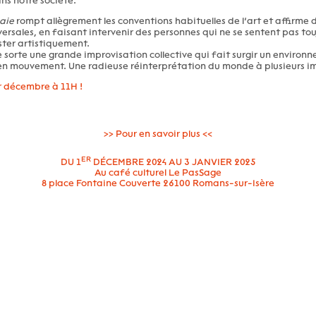
s notre société.
)aie
rompt allègrement les conventions habituelles de l’art et affirme 
ersales, en faisant intervenir des personnes qui ne se sentent pas tou
ster artistiquement.
 sorte une grande improvisation collective qui fait surgir un environn
 en mouvement. Une radieuse réinterprétation du monde à plusieurs i
r décembre à 11H !
>> Pour en savoir plus <<
ER
DU 1
DÉCEMBRE 2024 AU 3 JANVIER 2025
Au café culturel Le PasSage
8 place Fontaine Couverte 26100 Romans-sur-Isère