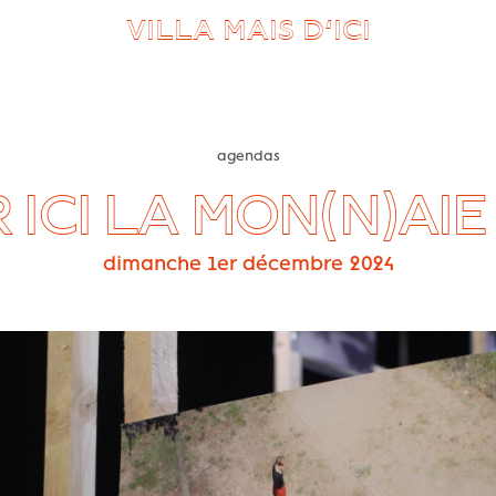
VILLA MAIS D’ICI
agendas
 ICI LA MON(N)AIE
dimanche 1er décembre 2024