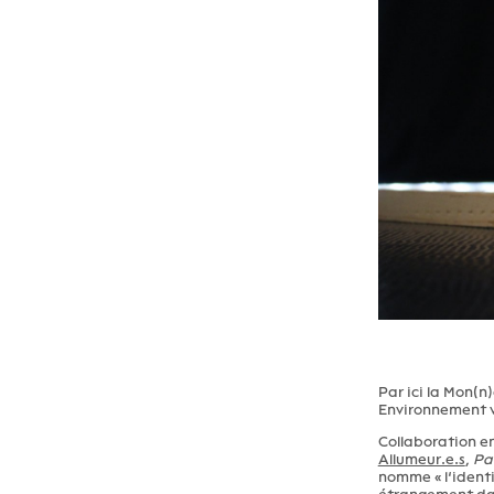
Par ici la Mon(n)
Environnement v
Collaboration e
Allumeur.e.s
,
Par
nomme « l’identi