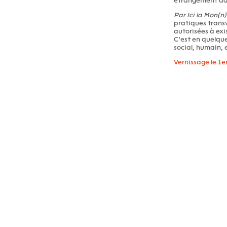
étrangement dan
Par Ici la Mon(n
pratiques transv
autorisées à exi
C’est en quelque
social, humain,
Vernissage le 1e