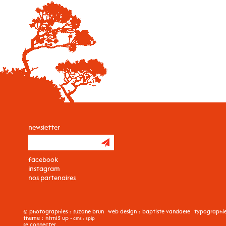
newsletter
facebook
instagram
nos partenaires
© photographies :
suzane brun
web design :
baptiste vandaele
typographi
theme :
html5 up
- cms :
spip
se connecter