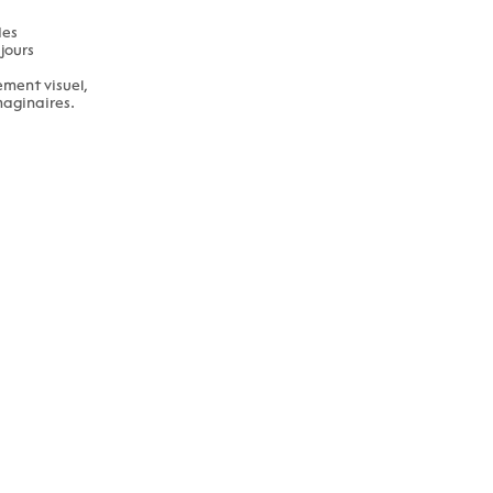
des
jours
ement visuel,
maginaires.