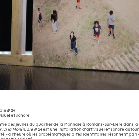
aie # 24
isuel et sonore
ntre des jeunes du quartier de la Monnaie à Romans-Sur-Isère dans l
 ici la Mon(n)aie # 24
est une installation d’art visuel et sonore autou
té » à l’heure où les problématiques dites identitaires résonnent parf