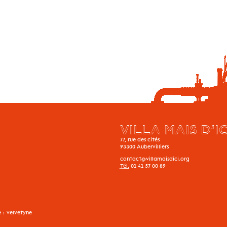
VILLA MAIS D’IC
77, rue des cités
93300
Aubervilliers
contact@villamaisdici.org
Tél.
01 41 57 00 89
e :
velvetyne