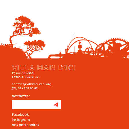
VILLA MAIS D’ICI
77, rue des cités
93300
Aubervilliers
contact@villamaisdici.org
Tél.
01 41 57 00 89
newsletter
facebook
instagram
nos partenaires