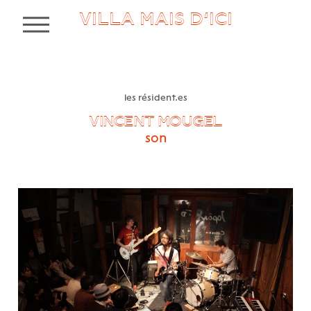
VILLA MAIS D’ICI
MENU
les résident.es
VINCENT MOUGEL
son