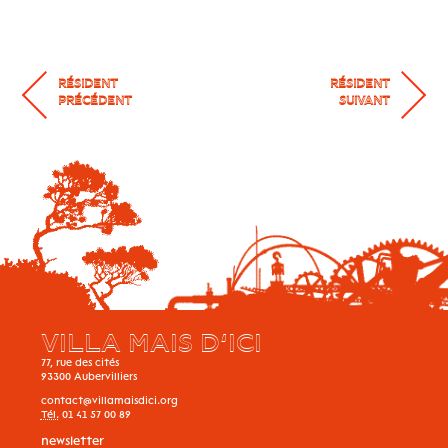
RÉSIDENT
RÉSIDENT
PRÉCÉDENT
SUIVANT
VILLA MAIS D’ICI
77, rue des cités
93300
Aubervilliers
contact@villamaisdici.org
Tél.
01 41 57 00 89
newsletter