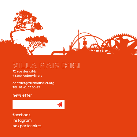
VILLA MAIS D’ICI
77, rue des cités
93300
Aubervilliers
contact@villamaisdici.org
Tél.
01 41 57 00 89
newsletter
facebook
instagram
nos partenaires