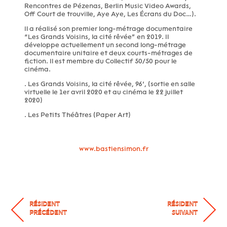
Rencontres de Pézenas, Berlin Music Video Awards,
Off Court de trouville, Aye Aye, Les Écrans du Doc…).
Il a réalisé son premier long-métrage documentaire
“Les Grands Voisins, la cité rêvée” en 2019. Il
développe actuellement un second long-métrage
documentaire unitaire et deux courts-métrages de
fiction. Il est membre du Collectif 50/50 pour le
cinéma.
. Les Grands Voisins, la cité rêvée, 96’, (sortie en salle
virtuelle le 1er avril 2020 et au cinéma le 22 juillet
2020)
. Les Petits Théâtres (Paper Art)
www.bastiensimon.fr
RÉSIDENT
RÉSIDENT
PRÉCÉDENT
SUIVANT