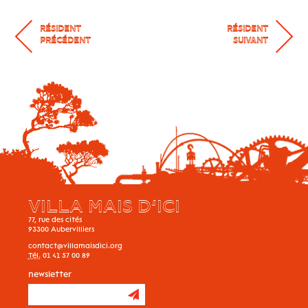
RÉSIDENT
RÉSIDENT
PRÉCÉDENT
SUIVANT
VILLA MAIS D’ICI
77, rue des cités
93300
Aubervilliers
contact@villamaisdici.org
Tél.
01 41 57 00 89
newsletter